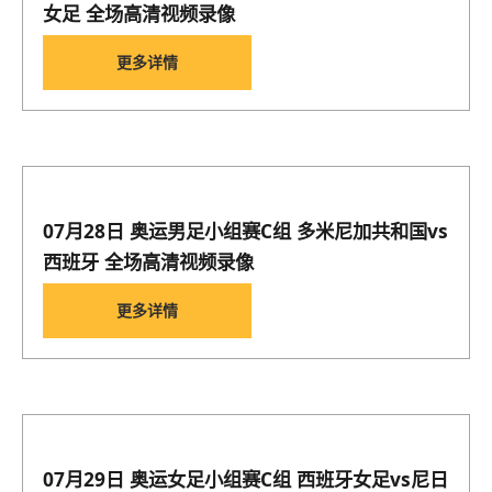
女足 全场高清视频录像
更多详情
07月28日 奥运男足小组赛C组 多米尼加共和国vs
西班牙 全场高清视频录像
更多详情
07月29日 奥运女足小组赛C组 西班牙女足vs尼日