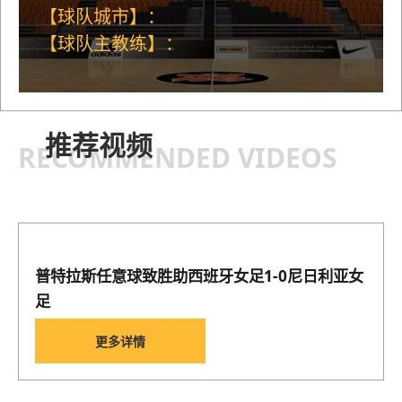
【球队城市】：
【球队主教练】：
推荐视频
RECOMMENDED VIDEOS
普特拉斯任意球致胜助西班牙女足1-0尼日利亚女
足
更多详情