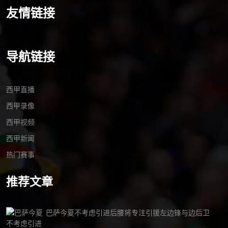
友情链接
导航链接
西甲直播
西甲录像
西甲视频
西甲新闻
热门赛事
推荐文章
巴萨今夏不考虑引进后腰将专注引援左边锋与边后卫