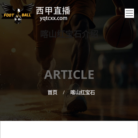
喀山红宝石介绍
ARTICLE
首页
喀山红宝石