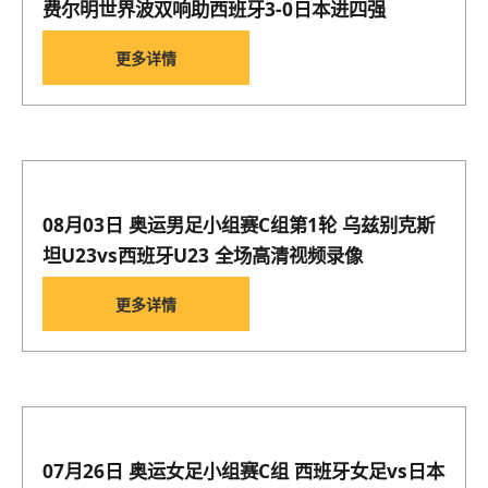
费尔明世界波双响助西班牙3-0日本进四强
更多详情
08月03日 奥运男足小组赛C组第1轮 乌兹别克斯
坦U23vs西班牙U23 全场高清视频录像
更多详情
07月26日 奥运女足小组赛C组 西班牙女足vs日本