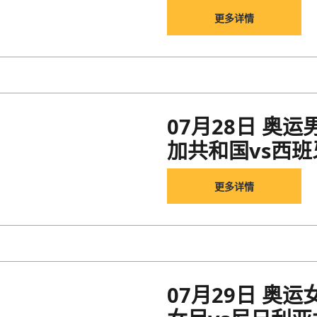
更多详情
07月28日 奥
加共和国vs西班
更多详情
07月29日 奥