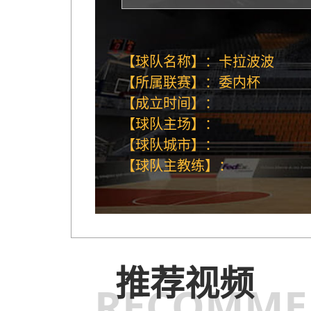
【球队名称】：卡拉波波
【所属联赛】：委内杯
【成立时间】：
【球队主场】：
【球队城市】：
【球队主教练】：
推荐视频
RECOMME