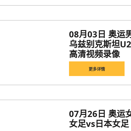
08月03日 奥
乌兹别克斯坦U23
高清视频录像
更多详情
07月26日 奥
女足vs日本女足