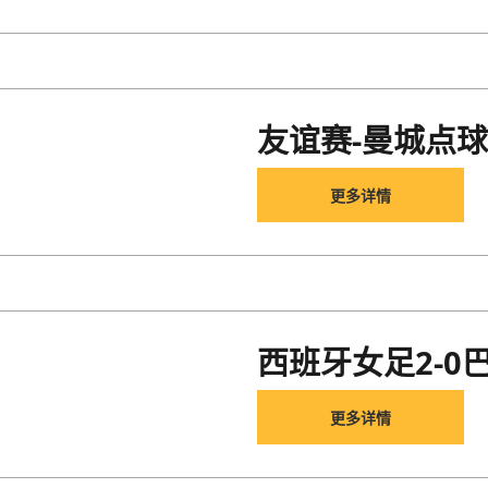
友谊赛-曼城点球
更多详情
西班牙女足2-0
更多详情