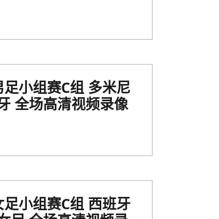
运男足小组赛C组 多米尼
牙 全场高清视频录像
运女足小组赛C组 西班牙