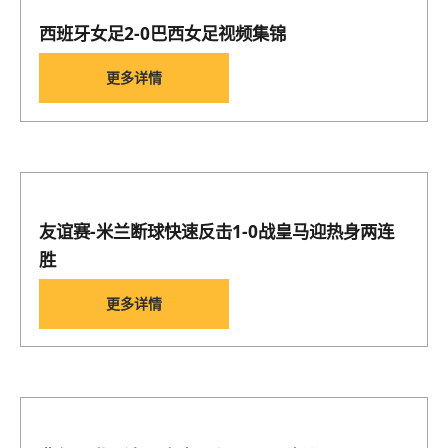
西班牙女足2-0巴西女足视频集锦
更多详情
友谊赛-米兰断球快速反击1-0战皇马迎热身两连
胜
更多详情