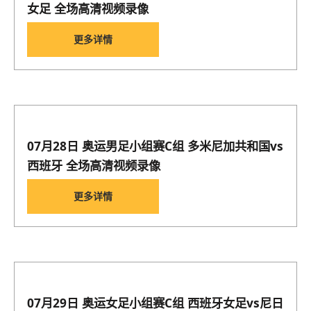
女足 全场高清视频录像
更多详情
07月28日 奥运男足小组赛C组 多米尼加共和国vs
西班牙 全场高清视频录像
更多详情
07月29日 奥运女足小组赛C组 西班牙女足vs尼日