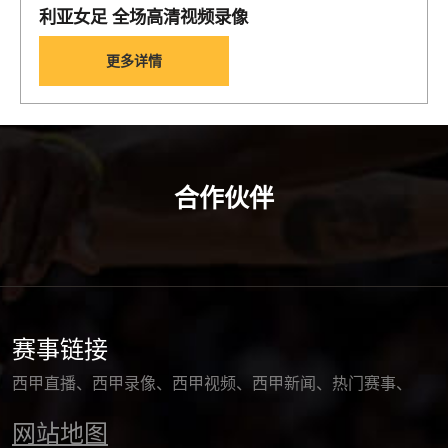
利亚女足 全场高清视频录像
更多详情
合作伙伴
赛事链接
西甲直播
西甲录像
西甲视频
西甲新闻
热门赛事
网站地图