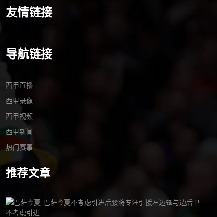
友情链接
导航链接
西甲直播
西甲录像
西甲视频
西甲新闻
热门赛事
推荐文章
巴萨今夏不考虑引进后腰将专注引援左边锋与边后卫