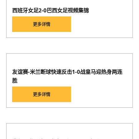
西班牙女足2-0巴西女足视频集锦
更多详情
友谊赛-米兰断球快速反击1-0战皇马迎热身两连
胜
更多详情