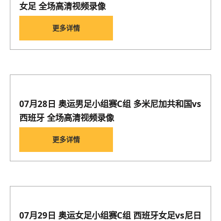
女足 全场高清视频录像
更多详情
07月28日 奥运男足小组赛C组 多米尼加共和国vs
西班牙 全场高清视频录像
更多详情
07月29日 奥运女足小组赛C组 西班牙女足vs尼日