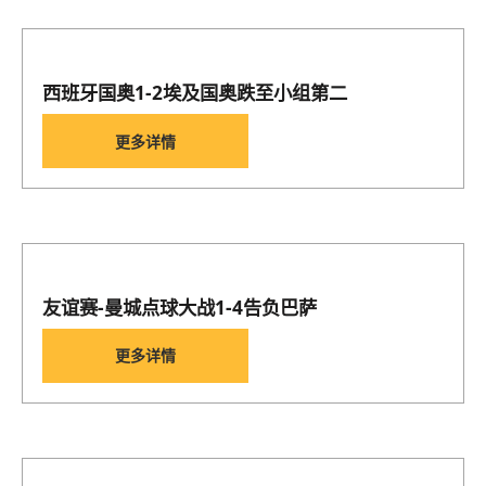
西班牙国奥1-2埃及国奥跌至小组第二
更多详情
友谊赛-曼城点球大战1-4告负巴萨
更多详情