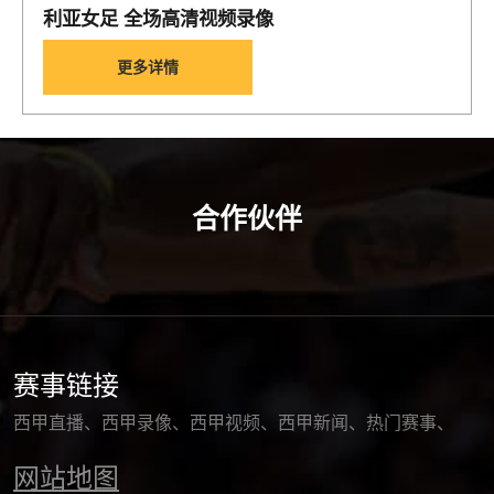
利亚女足 全场高清视频录像
更多详情
合作伙伴
赛事链接
西甲直播
西甲录像
西甲视频
西甲新闻
热门赛事
网站地图