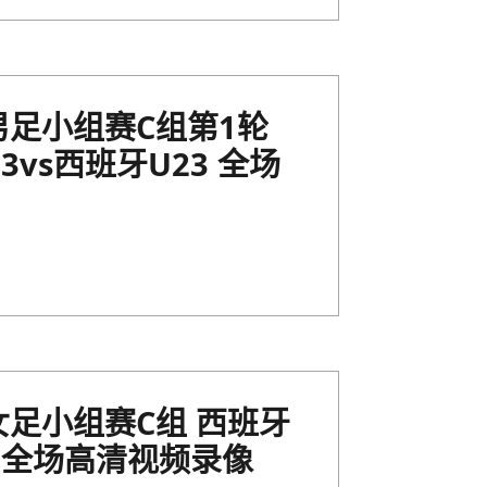
运男足小组赛C组第1轮
vs西班牙U23 全场
运女足小组赛C组 西班牙
 全场高清视频录像