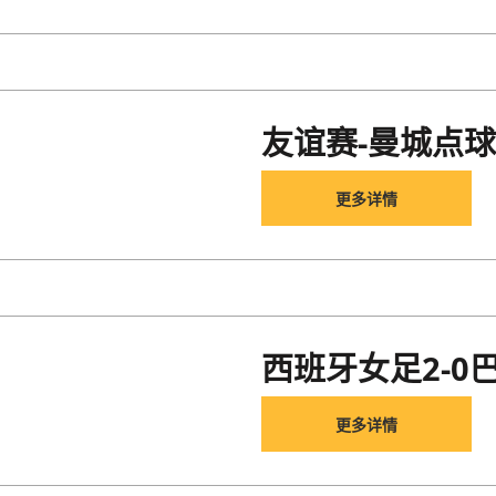
友谊赛-曼城点球
更多详情
西班牙女足2-0
更多详情