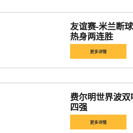
友谊赛-米兰断球
热身两连胜
更多详情
费尔明世界波双
四强
更多详情