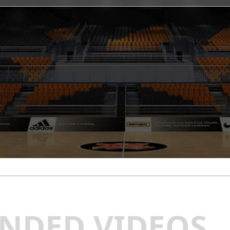
NDED VIDEOS