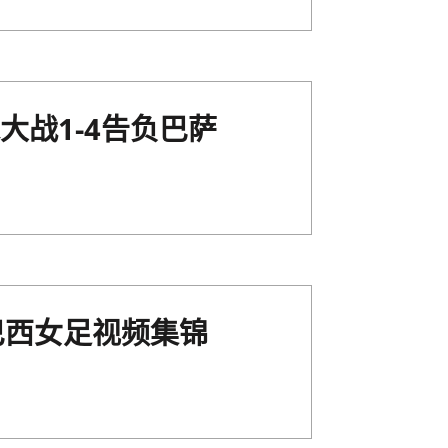
大战1-4告负巴萨
巴西女足视频集锦