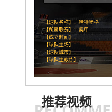
【球队名称】：哈特堡格
【所属联赛】：奥甲
【成立时间】：
【球队主场】：
【球队城市】：
【球队主教练】：
推荐视频
RECOMME