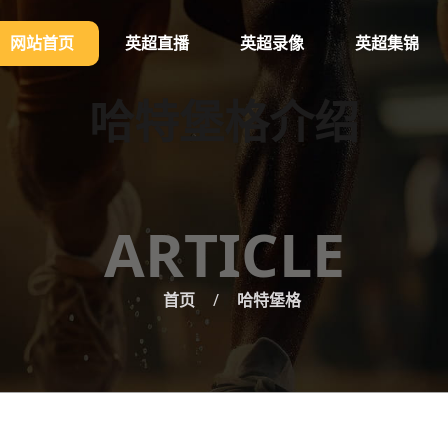
网站首页
英超直播
英超录像
英超集锦
哈特堡格介绍
ARTICLE
首页
哈特堡格