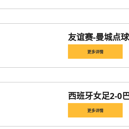
友谊赛-曼城点球
更多详情
西班牙女足2-0
更多详情