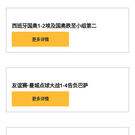
西班牙国奥1-2埃及国奥跌至小组第二
更多详情
友谊赛-曼城点球大战1-4告负巴萨
更多详情