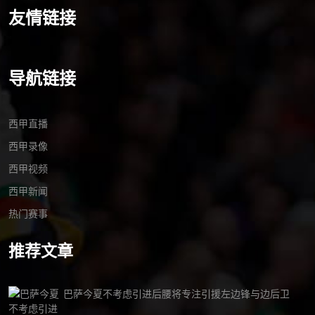
友情链接
导航链接
西甲直播
西甲录像
西甲视频
西甲新闻
热门赛事
推荐文章
巴萨今夏不考虑引进后腰将专注引援左边锋与边后卫