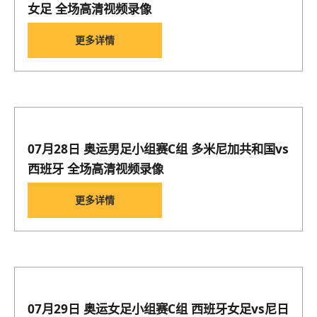
女足 全场高清视频录像
更多详情
07月28日 奥运男足小组赛C组 多米尼加共和国vs
西班牙 全场高清视频录像
更多详情
07月29日 奥运女足小组赛C组 西班牙女足vs尼日