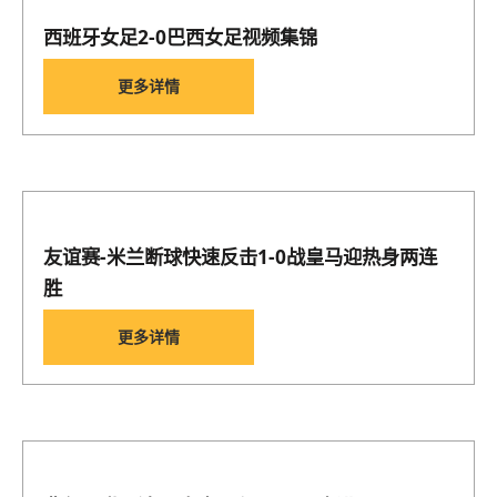
西班牙女足2-0巴西女足视频集锦
更多详情
友谊赛-米兰断球快速反击1-0战皇马迎热身两连
胜
更多详情