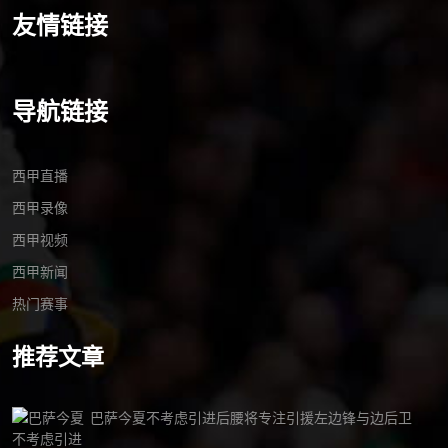
友情链接
导航链接
西甲直播
西甲录像
西甲视频
西甲新闻
热门赛事
推荐文章
巴萨今夏不考虑引进后腰将专注引援左边锋与边后卫