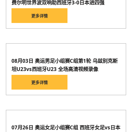
费尔明世界波双响助西班牙3-0日本进四强
更多详情
08月03日 奥运男足小组赛C组第1轮 乌兹别克斯
坦U23vs西班牙U23 全场高清视频录像
更多详情
07月26日 奥运女足小组赛C组 西班牙女足vs日本