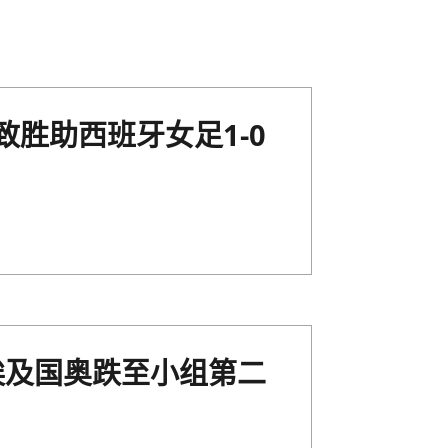
致胜助西班牙女足1-0
2埃及国奥跌至小组第二