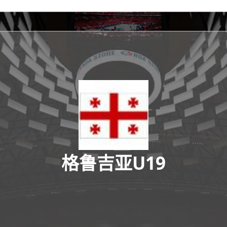
格鲁吉亚U19