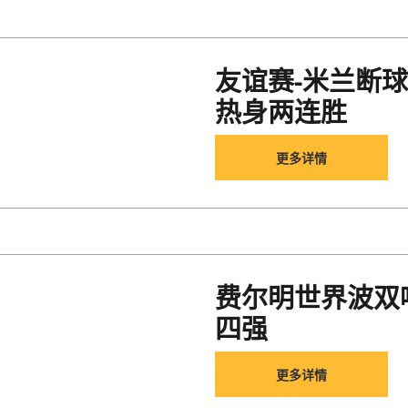
友谊赛-米兰断球
热身两连胜
更多详情
费尔明世界波双
四强
更多详情