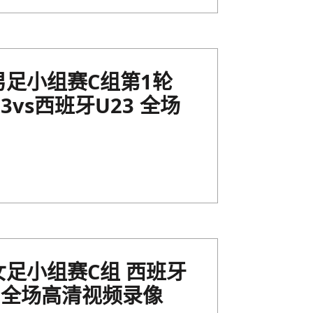
运男足小组赛C组第1轮
vs西班牙U23 全场
运女足小组赛C组 西班牙
 全场高清视频录像