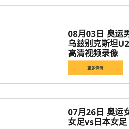
08月03日 奥
乌兹别克斯坦U23
高清视频录像
更多详情
07月26日 奥
女足vs日本女足