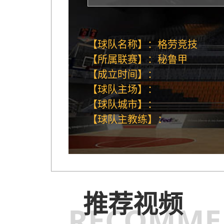
【球队名称】：格劳竞技
【所属联赛】：秘鲁甲
【成立时间】：
【球队主场】：
【球队城市】：
【球队主教练】：
推荐视频
RECOMME