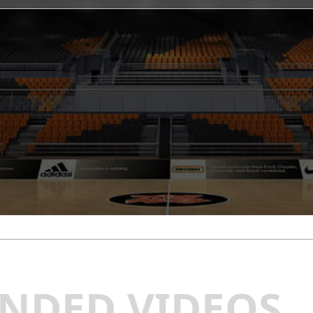
NDED VIDEOS