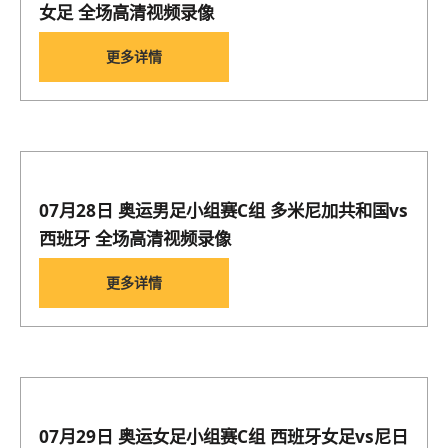
女足 全场高清视频录像
更多详情
07月28日 奥运男足小组赛C组 多米尼加共和国vs
西班牙 全场高清视频录像
更多详情
07月29日 奥运女足小组赛C组 西班牙女足vs尼日