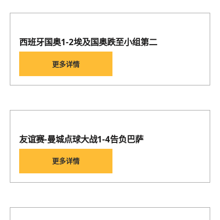
西班牙国奥1-2埃及国奥跌至小组第二
更多详情
友谊赛-曼城点球大战1-4告负巴萨
更多详情