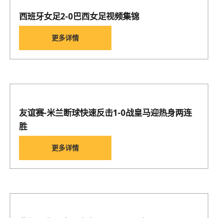
西班牙女足2-0巴西女足视频集锦
更多详情
友谊赛-米兰断球快速反击1-0战皇马迎热身两连
胜
更多详情