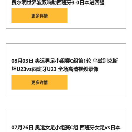
费尔明世界波双响助西班牙3-0日本进四强
更多详情
08月03日 奥运男足小组赛C组第1轮 乌兹别克斯
坦U23vs西班牙U23 全场高清视频录像
更多详情
07月26日 奥运女足小组赛C组 西班牙女足vs日本