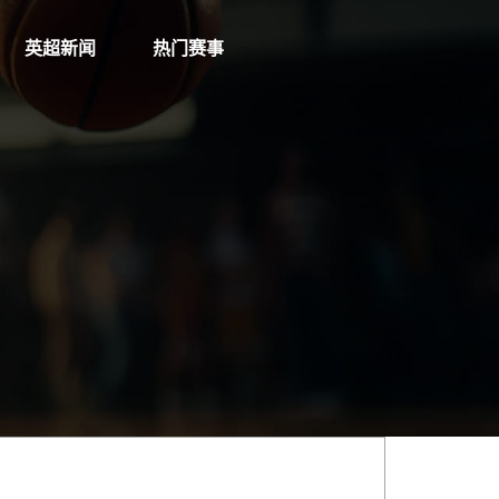
英超新闻
热门赛事