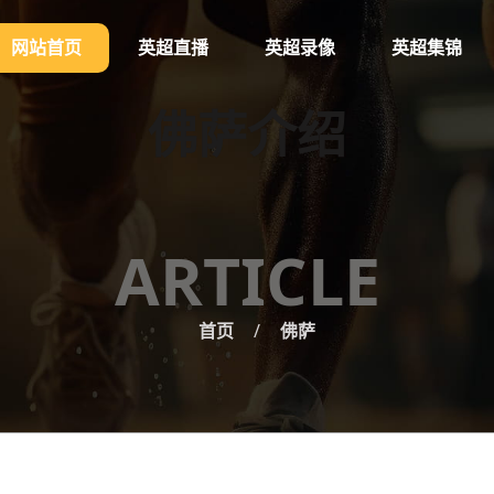
网站首页
英超直播
英超录像
英超集锦
佛萨介绍
ARTICLE
首页
佛萨