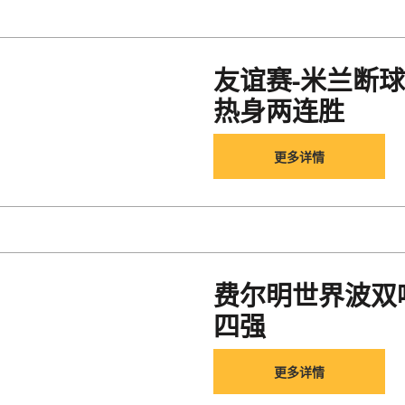
友谊赛-米兰断球
热身两连胜
更多详情
费尔明世界波双
四强
更多详情