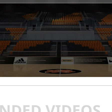
NDED VIDEOS