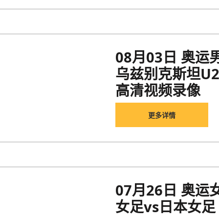
08月03日 奥
乌兹别克斯坦U23
高清视频录像
更多详情
07月26日 奥
女足vs日本女足