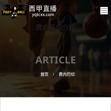
费内巴切介绍
ARTICLE
首页
费内巴切