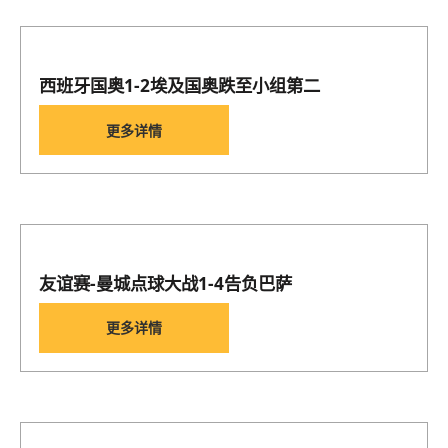
西班牙国奥1-2埃及国奥跌至小组第二
更多详情
友谊赛-曼城点球大战1-4告负巴萨
更多详情