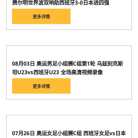
费尔明世界波双响助西班牙3-0日本进四强
更多详情
08月03日 奥运男足小组赛C组第1轮 乌兹别克斯
坦U23vs西班牙U23 全场高清视频录像
更多详情
07月26日 奥运女足小组赛C组 西班牙女足vs日本