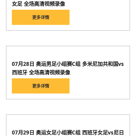
女足 全场高清视频录像
更多详情
07月28日 奥运男足小组赛C组 多米尼加共和国vs
西班牙 全场高清视频录像
更多详情
07月29日 奥运女足小组赛C组 西班牙女足vs尼日