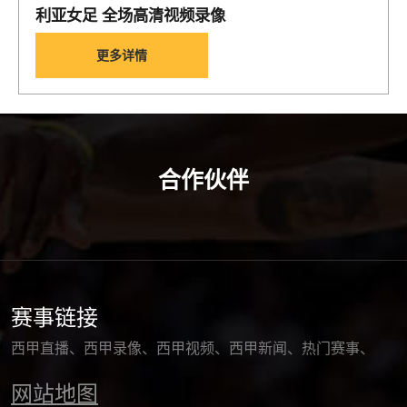
利亚女足 全场高清视频录像
更多详情
合作伙伴
赛事链接
西甲直播
西甲录像
西甲视频
西甲新闻
热门赛事
网站地图