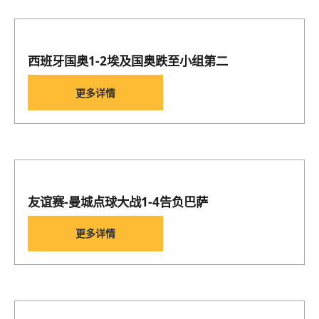
西班牙国奥1-2埃及国奥跌至小组第二
更多详情
友谊赛-曼城点球大战1-4告负巴萨
更多详情