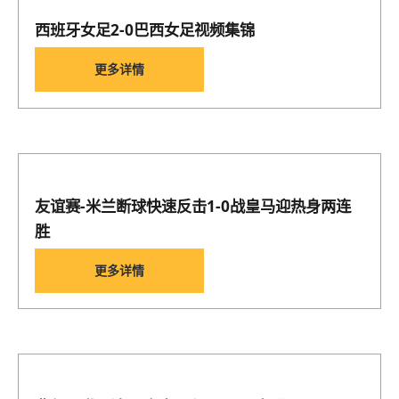
西班牙女足2-0巴西女足视频集锦
更多详情
友谊赛-米兰断球快速反击1-0战皇马迎热身两连
胜
更多详情