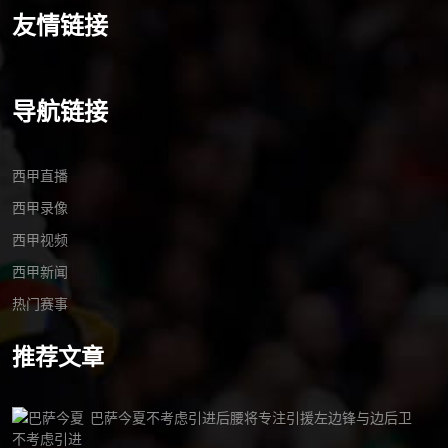
友情链接
导航链接
西甲直播
西甲录像
西甲视频
西甲新闻
热门赛事
推荐文章
巴萨今夏不考虑引进后腰将专注引援左边锋与边后卫