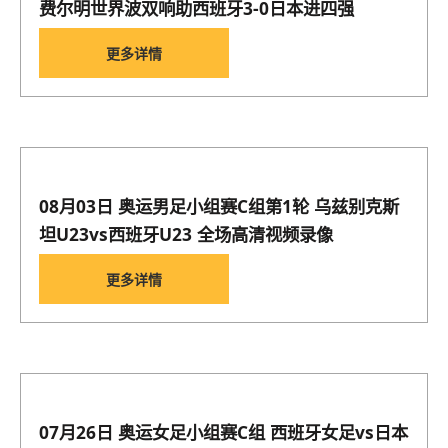
费尔明世界波双响助西班牙3-0日本进四强
更多详情
08月03日 奥运男足小组赛C组第1轮 乌兹别克斯
坦U23vs西班牙U23 全场高清视频录像
更多详情
07月26日 奥运女足小组赛C组 西班牙女足vs日本