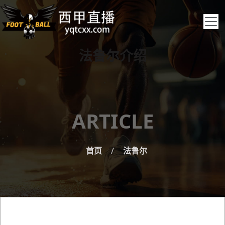
法鲁尔介绍
ARTICLE
首页
法鲁尔