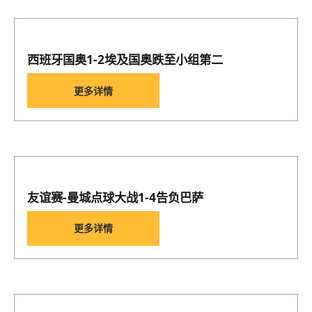
西班牙国奥1-2埃及国奥跌至小组第二
更多详情
友谊赛-曼城点球大战1-4告负巴萨
更多详情