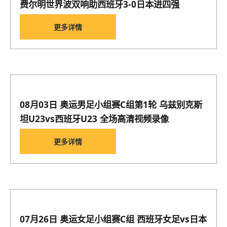
费尔明世界波双响助西班牙3-0日本进四强
更多详情
08月03日 奥运男足小组赛C组第1轮 乌兹别克斯
坦U23vs西班牙U23 全场高清视频录像
更多详情
07月26日 奥运女足小组赛C组 西班牙女足vs日本