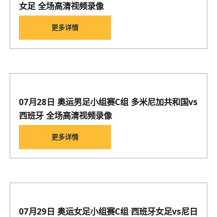
女足 全场高清视频录像
更多详情
07月28日 奥运男足小组赛C组 多米尼加共和国vs
西班牙 全场高清视频录像
更多详情
07月29日 奥运女足小组赛C组 西班牙女足vs尼日