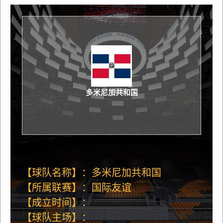
多米尼加共和国
【球队名称】：多米尼加共和国
【所属联赛】：国际友谊
【成立时间】：
【球队主场】：