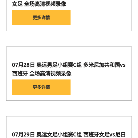
女足 全场高清视频录像
更多详情
07月28日 奥运男足小组赛C组 多米尼加共和国vs
西班牙 全场高清视频录像
更多详情
07月29日 奥运女足小组赛C组 西班牙女足vs尼日