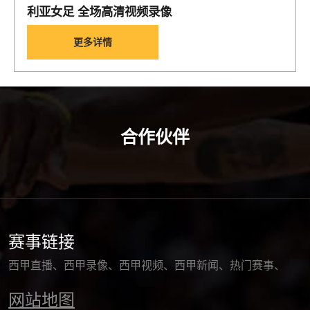
利亚女足 全场高清视频录像
更多详情
合作伙伴
赛事链接
西甲直播
西甲录像
西甲视频
西甲新闻
热门赛事
网站地图