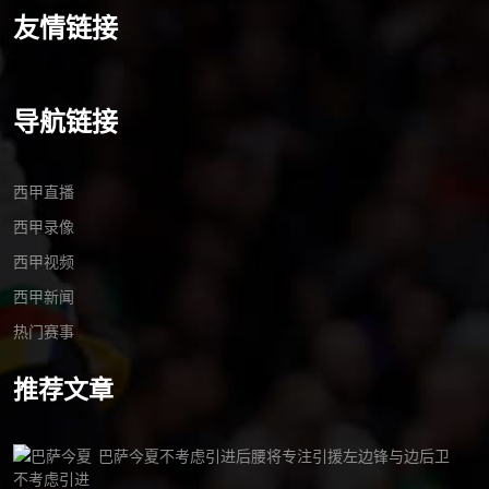
友情链接
导航链接
西甲直播
西甲录像
西甲视频
西甲新闻
热门赛事
推荐文章
巴萨今夏不考虑引进后腰将专注引援左边锋与边后卫