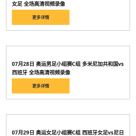
女足 全场高清视频录像
更多详情
07月28日 奥运男足小组赛C组 多米尼加共和国vs
西班牙 全场高清视频录像
更多详情
07月29日 奥运女足小组赛C组 西班牙女足vs尼日