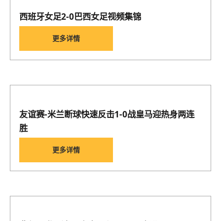
西班牙女足2-0巴西女足视频集锦
更多详情
友谊赛-米兰断球快速反击1-0战皇马迎热身两连
胜
更多详情