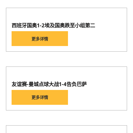
西班牙国奥1-2埃及国奥跌至小组第二
更多详情
友谊赛-曼城点球大战1-4告负巴萨
更多详情