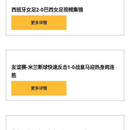
西班牙女足2-0巴西女足视频集锦
更多详情
友谊赛-米兰断球快速反击1-0战皇马迎热身两连
胜
更多详情