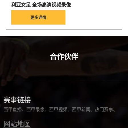
利亚女足 全场高清视频录像
更多详情
合作伙伴
赛事链接
西甲直播
西甲录像
西甲视频
西甲新闻
热门赛事
网站地图