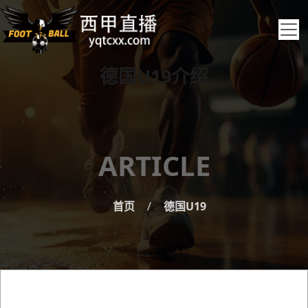
德国U19介绍
ARTICLE
首页
德国U19