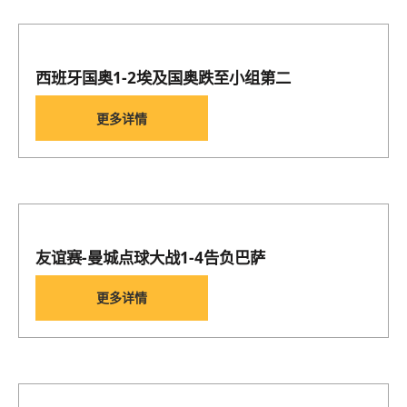
西班牙国奥1-2埃及国奥跌至小组第二
更多详情
友谊赛-曼城点球大战1-4告负巴萨
更多详情