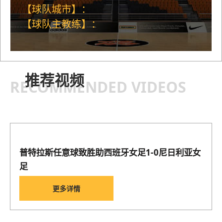
【球队城市】：
【球队主教练】：
推荐视频
RECOMMENDED VIDEOS
普特拉斯任意球致胜助西班牙女足1-0尼日利亚女
足
更多详情