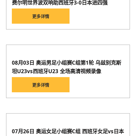
费尔明世界波双响助西班牙3-0日本进四强
更多详情
08月03日 奥运男足小组赛C组第1轮 乌兹别克斯
坦U23vs西班牙U23 全场高清视频录像
更多详情
07月26日 奥运女足小组赛C组 西班牙女足vs日本