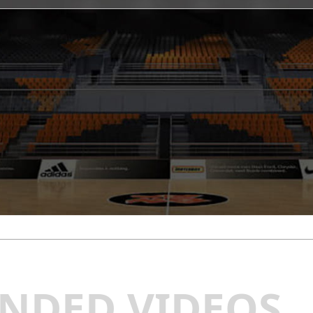
NDED VIDEOS