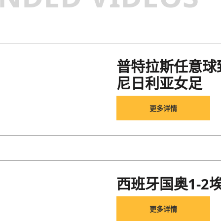
普特拉斯任意球
尼日利亚女足
更多详情
西班牙国奥1-
更多详情