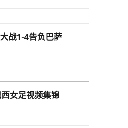
大战1-4告负巴萨
巴西女足视频集锦