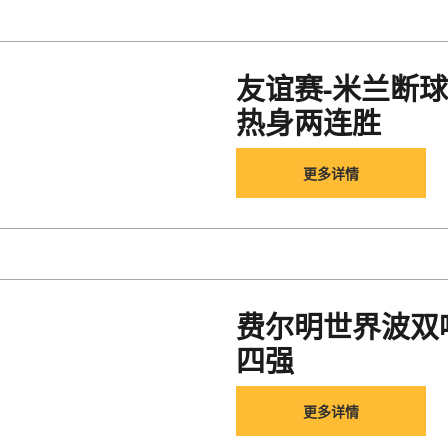
友谊赛-米兰断球
热身两连胜
更多详情
费尔明世界波双
四强
更多详情