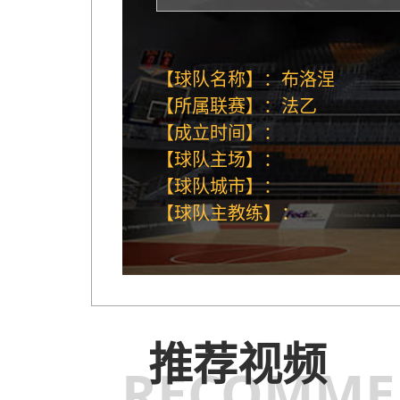
【球队名称】：布洛涅
【所属联赛】：法乙
【成立时间】：
【球队主场】：
【球队城市】：
【球队主教练】：
推荐视频
RECOMME