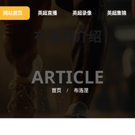
网站首页
英超直播
英超录像
英超集锦
布洛涅介绍
ARTICLE
首页
布洛涅