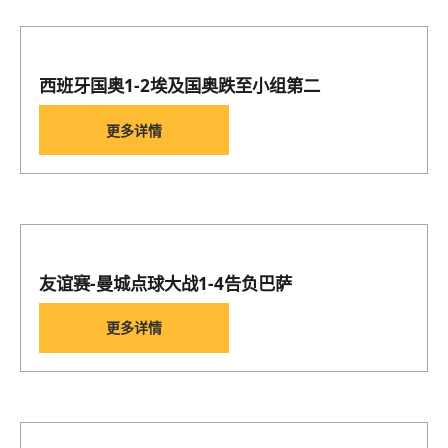
西班牙国奥1-2埃及国奥跌至小组第二
更多详情
友谊赛-曼城点球大战1-4告负巴萨
更多详情