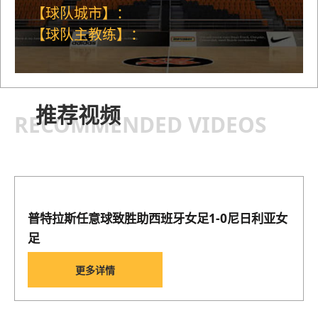
【球队城市】：
【球队主教练】：
推荐视频
RECOMMENDED VIDEOS
普特拉斯任意球致胜助西班牙女足1-0尼日利亚女
足
更多详情