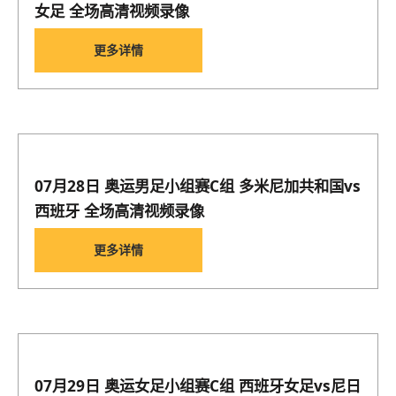
女足 全场高清视频录像
更多详情
07月28日 奥运男足小组赛C组 多米尼加共和国vs
西班牙 全场高清视频录像
更多详情
07月29日 奥运女足小组赛C组 西班牙女足vs尼日