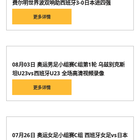
费尔明世界波双响助西班牙3-0日本进四强
更多详情
08月03日 奥运男足小组赛C组第1轮 乌兹别克斯
坦U23vs西班牙U23 全场高清视频录像
更多详情
07月26日 奥运女足小组赛C组 西班牙女足vs日本