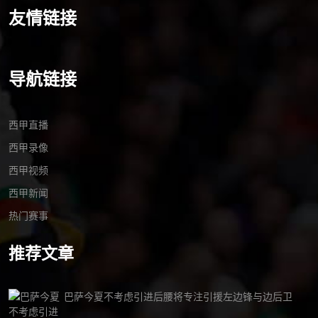
友情链接
导航链接
西甲直播
西甲录像
西甲视频
西甲新闻
热门赛事
推荐文章
巴萨今夏不考虑引进后腰将专注引援左边锋与边后卫