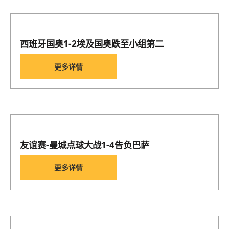
西班牙国奥1-2埃及国奥跌至小组第二
更多详情
友谊赛-曼城点球大战1-4告负巴萨
更多详情