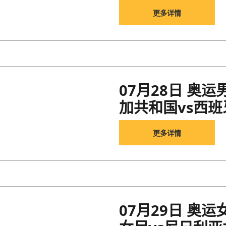
更多详情
07月28日 奥
加共和国vs西班
更多详情
07月29日 奥