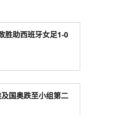
致胜助西班牙女足1-0
2埃及国奥跌至小组第二