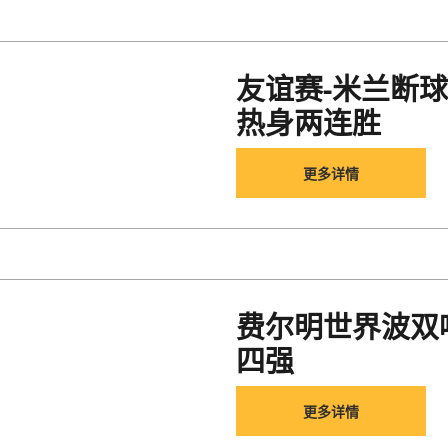
友谊赛-米兰断球
热身两连胜
更多详情
费尔明世界波双
四强
更多详情