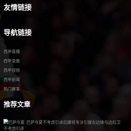
友情链接
导航链接
西甲直播
西甲录像
西甲视频
西甲新闻
热门赛事
推荐文章
巴萨今夏不考虑引进后腰将专注引援左边锋与边后卫