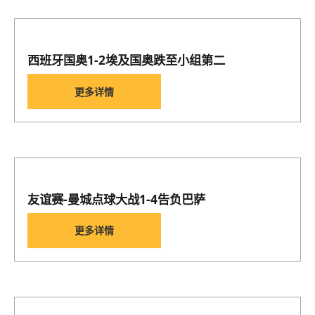
西班牙国奥1-2埃及国奥跌至小组第二
更多详情
友谊赛-曼城点球大战1-4告负巴萨
更多详情