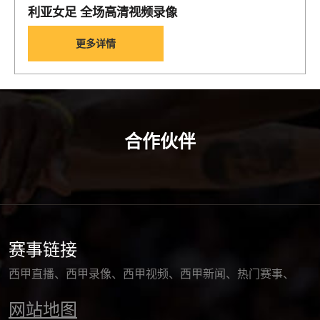
利亚女足 全场高清视频录像
更多详情
合作伙伴
赛事链接
西甲直播
西甲录像
西甲视频
西甲新闻
热门赛事
网站地图