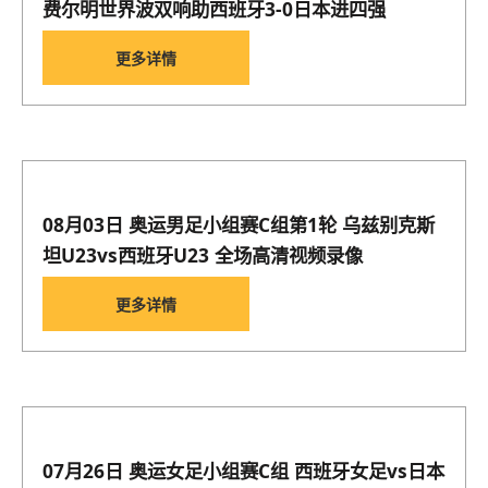
费尔明世界波双响助西班牙3-0日本进四强
更多详情
08月03日 奥运男足小组赛C组第1轮 乌兹别克斯
坦U23vs西班牙U23 全场高清视频录像
更多详情
07月26日 奥运女足小组赛C组 西班牙女足vs日本