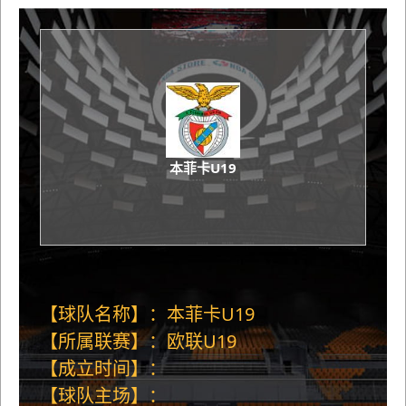
本菲卡U19
【球队名称】：本菲卡U19
【所属联赛】：欧联U19
【成立时间】：
【球队主场】：