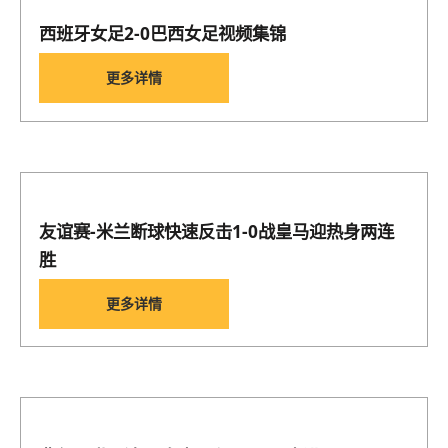
西班牙女足2-0巴西女足视频集锦
更多详情
友谊赛-米兰断球快速反击1-0战皇马迎热身两连
胜
更多详情