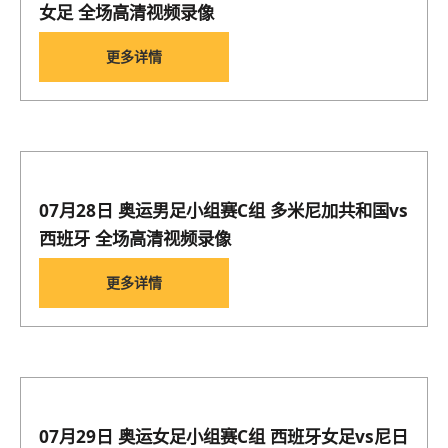
女足 全场高清视频录像
更多详情
07月28日 奥运男足小组赛C组 多米尼加共和国vs
西班牙 全场高清视频录像
更多详情
07月29日 奥运女足小组赛C组 西班牙女足vs尼日