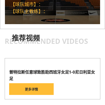
【球队城市】：
【球队主教练】：
推荐视频
RECOMMENDED VIDEOS
普特拉斯任意球致胜助西班牙女足1-0尼日利亚女
足
更多详情