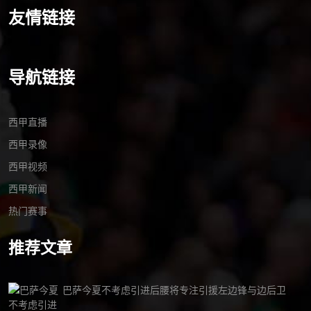
友情链接
导航链接
西甲直播
西甲录像
西甲视频
西甲新闻
热门赛事
推荐文章
巴萨今夏不考虑引进后腰将专注引援左边锋与边后卫