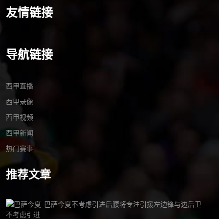
友情链接
导航链接
西甲直播
西甲录像
西甲视频
西甲新闻
热门赛事
推荐文章
巴萨今夏不考虑引进后腰将专注引援左边锋与边后卫