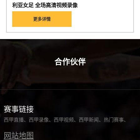
利亚女足 全场高清视频录像
更多详情
合作伙伴
赛事链接
西甲直播
西甲录像
西甲视频
西甲新闻
热门赛事
网站地图