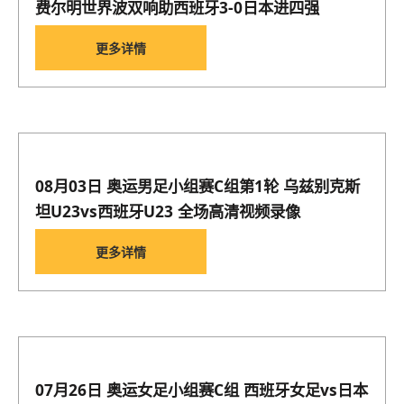
费尔明世界波双响助西班牙3-0日本进四强
更多详情
08月03日 奥运男足小组赛C组第1轮 乌兹别克斯
坦U23vs西班牙U23 全场高清视频录像
更多详情
07月26日 奥运女足小组赛C组 西班牙女足vs日本