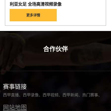
利亚女足 全场高清视频录像
更多详情
合作伙伴
赛事链接
西甲直播
西甲录像
西甲视频
西甲新闻
热门赛事
网站地图