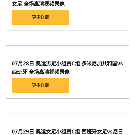
女足 全场高清视频录像
更多详情
07月28日 奥运男足小组赛C组 多米尼加共和国vs
西班牙 全场高清视频录像
更多详情
07月29日 奥运女足小组赛C组 西班牙女足vs尼日