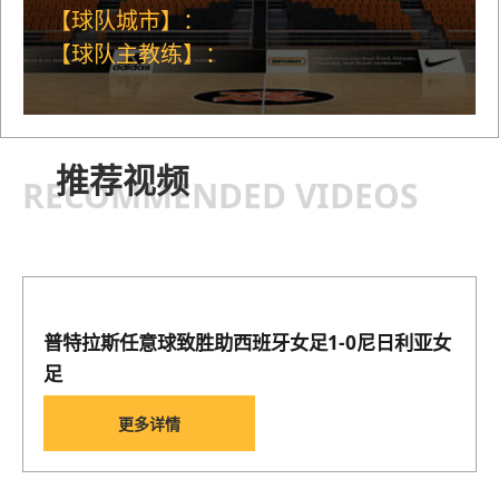
【球队城市】：
【球队主教练】：
推荐视频
RECOMMENDED VIDEOS
普特拉斯任意球致胜助西班牙女足1-0尼日利亚女
足
更多详情