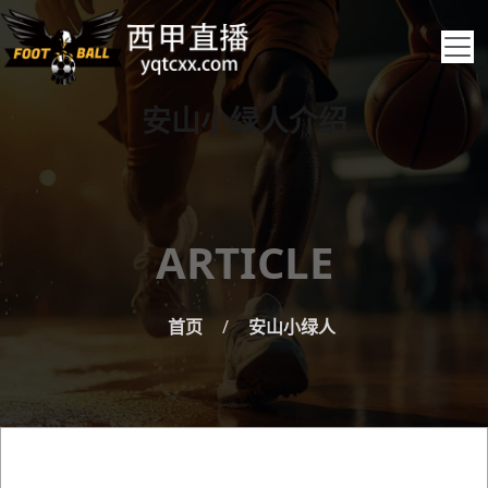
安山小绿人介绍
ARTICLE
首页
安山小绿人