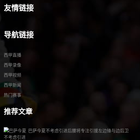
友情链接
导航链接
西甲直播
西甲录像
西甲视频
西甲新闻
热门赛事
推荐文章
巴萨今夏不考虑引进后腰将专注引援左边锋与边后卫