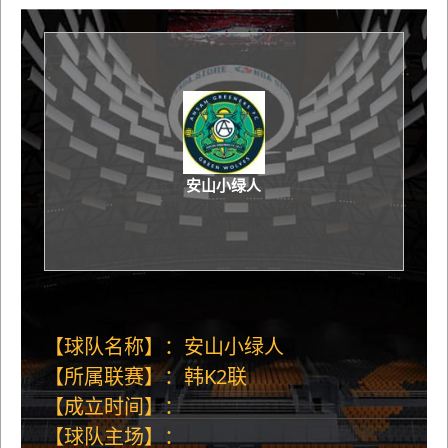
安山小绿人
【球队名称】：安山小绿人
【所属联赛】：韩K2联
【成立时间】：
【球队主场】：