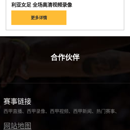
利亚女足 全场高清视频录像
更多详情
合作伙伴
赛事链接
西甲直播
西甲录像
西甲视频
西甲新闻
热门赛事
网站地图