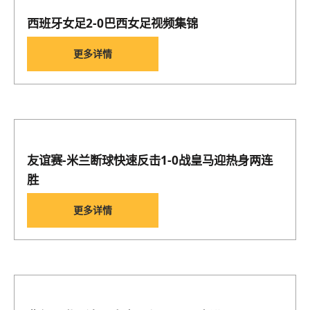
西班牙女足2-0巴西女足视频集锦
更多详情
友谊赛-米兰断球快速反击1-0战皇马迎热身两连
胜
更多详情