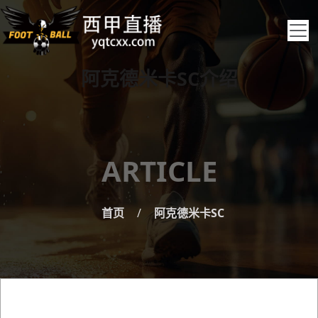
阿克德米卡SC介绍
ARTICLE
首页
阿克德米卡SC