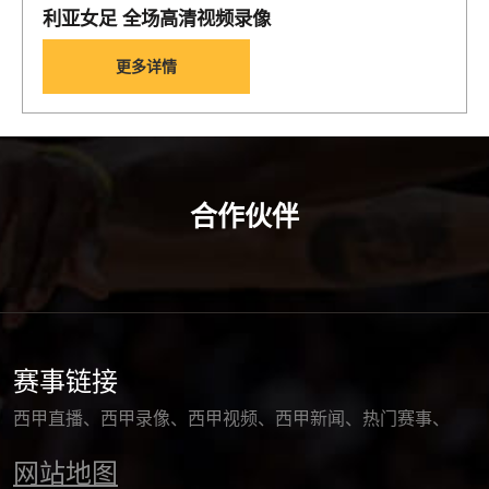
利亚女足 全场高清视频录像
更多详情
合作伙伴
赛事链接
西甲直播
西甲录像
西甲视频
西甲新闻
热门赛事
网站地图