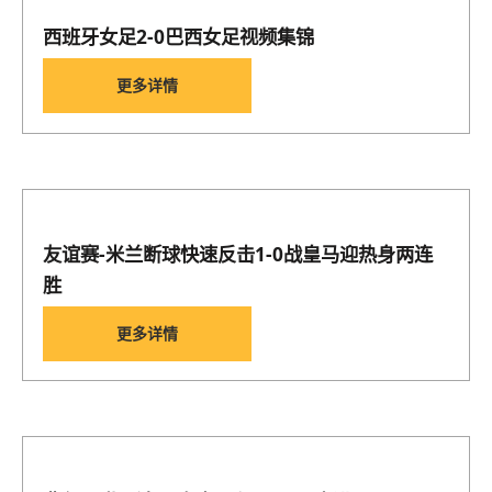
西班牙女足2-0巴西女足视频集锦
更多详情
友谊赛-米兰断球快速反击1-0战皇马迎热身两连
胜
更多详情