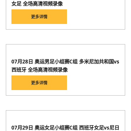
女足 全场高清视频录像
更多详情
07月28日 奥运男足小组赛C组 多米尼加共和国vs
西班牙 全场高清视频录像
更多详情
07月29日 奥运女足小组赛C组 西班牙女足vs尼日