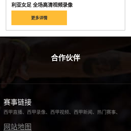
利亚女足 全场高清视频录像
更多详情
合作伙伴
赛事链接
西甲直播
西甲录像
西甲视频
西甲新闻
热门赛事
网站地图