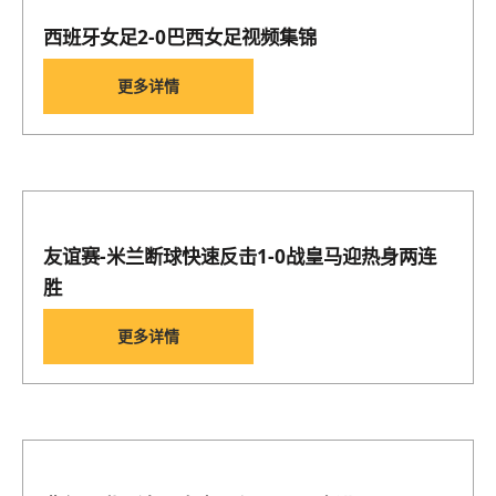
西班牙女足2-0巴西女足视频集锦
更多详情
友谊赛-米兰断球快速反击1-0战皇马迎热身两连
胜
更多详情