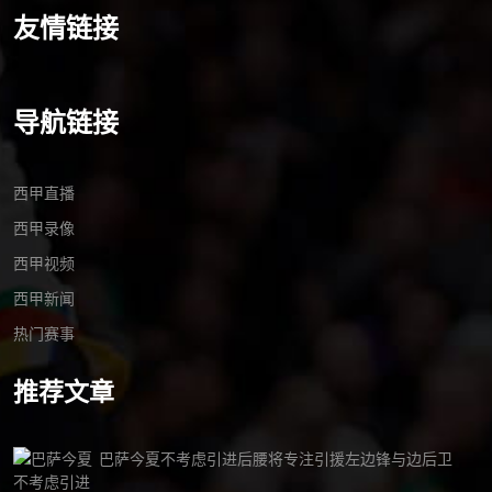
友情链接
导航链接
西甲直播
西甲录像
西甲视频
西甲新闻
热门赛事
推荐文章
巴萨今夏不考虑引进后腰将专注引援左边锋与边后卫