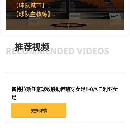
【球队城市】：
【球队主教练】：
推荐视频
RECOMMENDED VIDEOS
普特拉斯任意球致胜助西班牙女足1-0尼日利亚女
足
更多详情