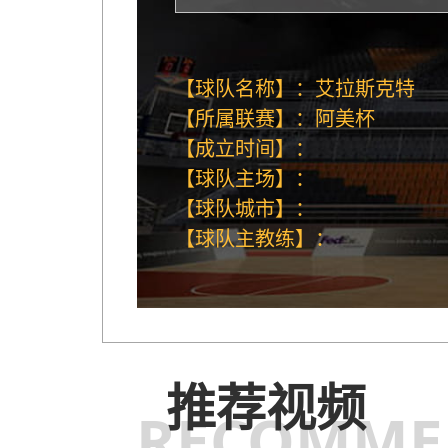
【球队名称】：艾拉斯克特
【所属联赛】：阿美杯
【成立时间】：
【球队主场】：
【球队城市】：
【球队主教练】：
推荐视频
RECOMME