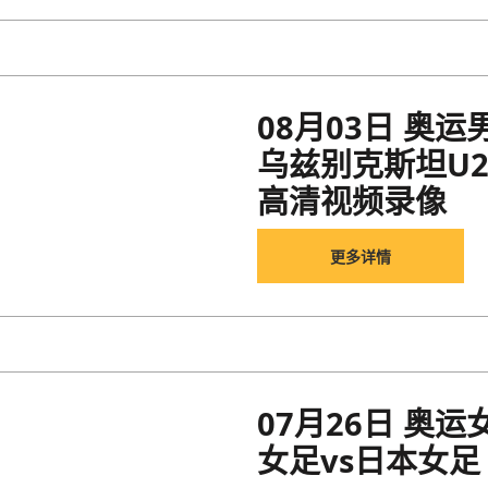
08月03日 奥
乌兹别克斯坦U23
高清视频录像
更多详情
07月26日 奥
女足vs日本女足