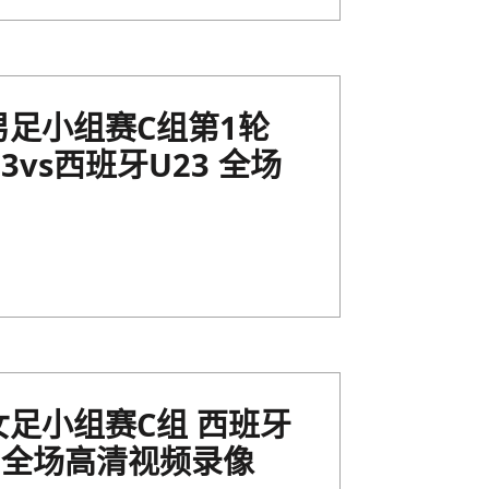
运男足小组赛C组第1轮
vs西班牙U23 全场
运女足小组赛C组 西班牙
 全场高清视频录像