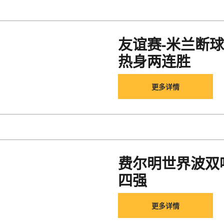
友谊赛-米兰断球
热身两连胜
更多详情
费尔明世界波双
四强
更多详情