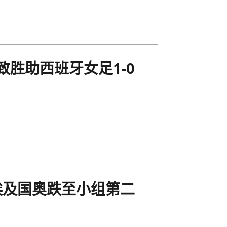
致胜助西班牙女足1-0
2埃及国奥跌至小组第二