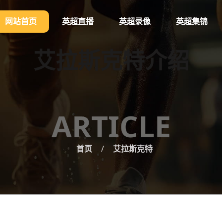
网站首页
英超直播
英超录像
英超集锦
艾拉斯克特介绍
ARTICLE
首页
艾拉斯克特