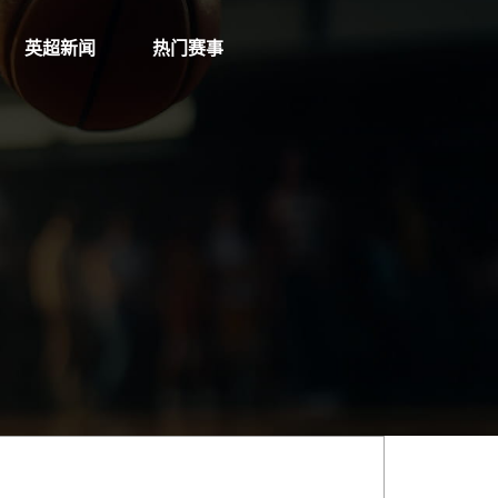
英超新闻
热门赛事