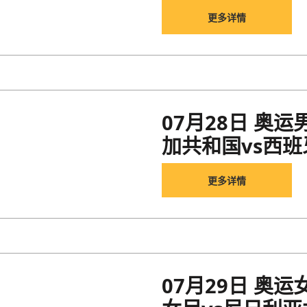
更多详情
07月28日 奥
加共和国vs西班
更多详情
07月29日 奥