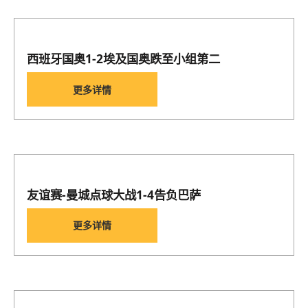
西班牙国奥1-2埃及国奥跌至小组第二
更多详情
友谊赛-曼城点球大战1-4告负巴萨
更多详情