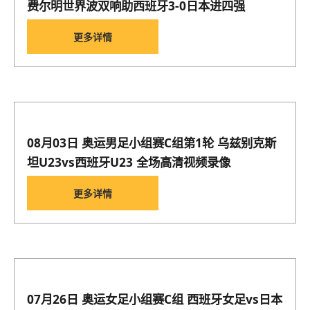
费尔明世界波双响助西班牙3-0日本进四强
更多详情
08月03日 奥运男足小组赛C组第1轮 乌兹别克斯
坦U23vs西班牙U23 全场高清视频录像
更多详情
07月26日 奥运女足小组赛C组 西班牙女足vs日本