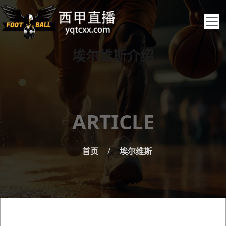
埃尔维斯介绍
ARTICLE
首页
埃尔维斯