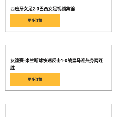
西班牙女足2-0巴西女足视频集锦
更多详情
友谊赛-米兰断球快速反击1-0战皇马迎热身两连
胜
更多详情