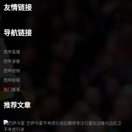
友情链接
导航链接
西甲直播
西甲录像
西甲视频
西甲新闻
热门赛事
推荐文章
巴萨今夏不考虑引进后腰将专注引援左边锋与边后卫