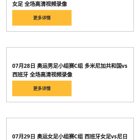
女足 全场高清视频录像
更多详情
07月28日 奥运男足小组赛C组 多米尼加共和国vs
西班牙 全场高清视频录像
更多详情
07月29日 奥运女足小组赛C组 西班牙女足vs尼日