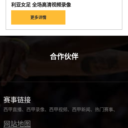
利亚女足 全场高清视频录像
更多详情
合作伙伴
赛事链接
西甲直播
西甲录像
西甲视频
西甲新闻
热门赛事
网站地图