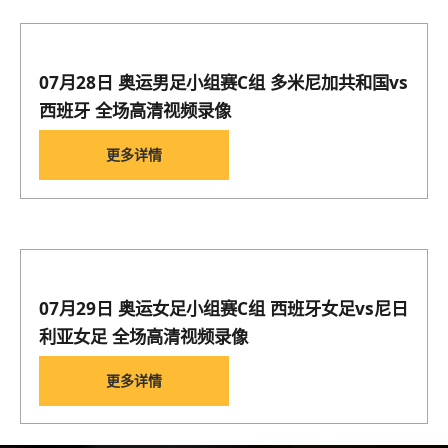
07月28日 奥运男足小组赛C组 多米尼加共和国vs
西班牙 全场高清视频录像
更多详情
07月29日 奥运女足小组赛C组 西班牙女足vs尼日
利亚女足 全场高清视频录像
更多详情