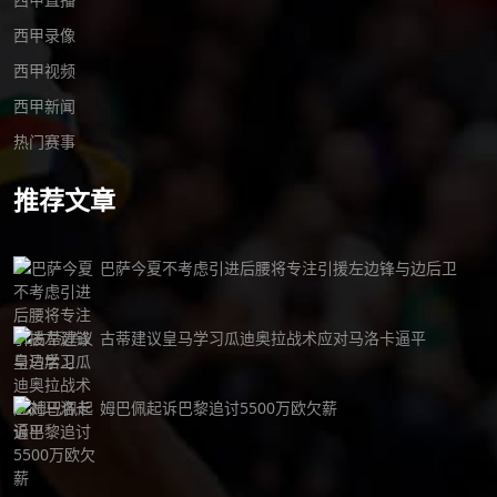
西甲录像
西甲视频
西甲新闻
热门赛事
推荐文章
巴萨今夏不考虑引进后腰将专注引援左边锋与边后卫
古蒂建议皇马学习瓜迪奥拉战术应对马洛卡逼平
姆巴佩起诉巴黎追讨5500万欧欠薪