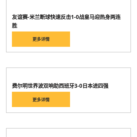
友谊赛-米兰断球快速反击1-0战皇马迎热身两连
胜
更多详情
费尔明世界波双响助西班牙3-0日本进四强
更多详情