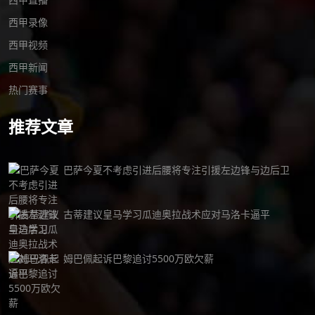
西甲录像
西甲视频
西甲新闻
热门赛事
推荐文章
巴萨今夏不考虑引进后腰将专注引援左边锋与边后卫
古蒂建议皇马学习瓜迪奥拉战术应对马洛卡逼平
姆巴佩起诉巴黎追讨5500万欧欠薪