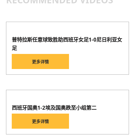
普特拉斯任意球致胜助西班牙女足1-0尼日利亚女
足
更多详情
西班牙国奥1-2埃及国奥跌至小组第二
更多详情