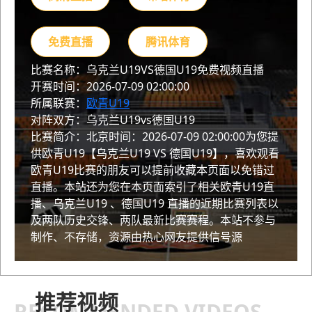
免费直播
腾讯体育
比赛名称：乌克兰U19VS德国U19免费视频直播
开赛时间：2026-07-09 02:00:00
所属联赛：
欧青U19
对阵双方：乌克兰U19vs德国U19
比赛简介：北京时间：2026-07-09 02:00:00为您提
供欧青U19【乌克兰U19 VS 德国U19】，喜欢观看
欧青U19比赛的朋友可以提前收藏本页面以免错过
直播。本站还为您在本页面索引了相关欧青U19直
播、乌克兰U19 、德国U19 直播的近期比赛列表以
及两队历史交锋、两队最新比赛赛程。本站不参与
制作、不存储，资源由热心网友提供信号源
推荐视频
RECOMMENDED VIDEOS