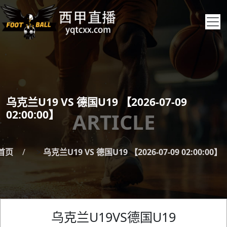
乌克兰U19 VS 德国U19 【2026-07-09 
02:00:00】
ARTICLE
首页
>
乌克兰U19 VS 德国U19 【2026-07-09 02:00:00】
乌克兰U19VS德国U19