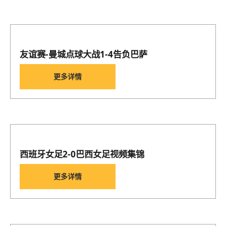
友谊赛-曼城点球大战1-4告负巴萨
更多详情
西班牙女足2-0巴西女足视频集锦
更多详情