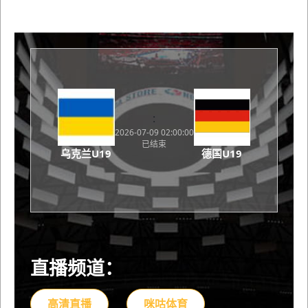
:
2026-07-09 02:00:00
已结束
乌克兰U19
德国U19
直播频道：
高清直播
咪咕体育