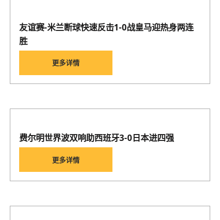
友谊赛-米兰断球快速反击1-0战皇马迎热身两连
胜
更多详情
费尔明世界波双响助西班牙3-0日本进四强
更多详情