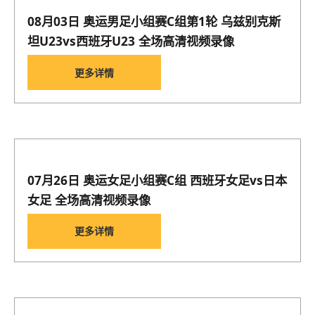
08月03日 奥运男足小组赛C组第1轮 乌兹别克斯
坦U23vs西班牙U23 全场高清视频录像
更多详情
07月26日 奥运女足小组赛C组 西班牙女足vs日本
女足 全场高清视频录像
更多详情