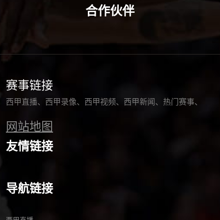
合作伙伴
赛事链接
西甲直播
西甲录像
西甲视频
西甲新闻
热门赛事
网站地图
友情链接
导航链接
西甲直播