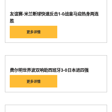
友谊赛-米兰断球快速反击1-0战皇马迎热身两连
胜
更多详情
费尔明世界波双响助西班牙3-0日本进四强
更多详情