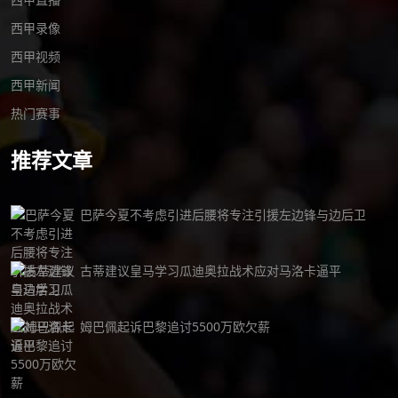
西甲录像
西甲视频
西甲新闻
热门赛事
推荐文章
巴萨今夏不考虑引进后腰将专注引援左边锋与边后卫
古蒂建议皇马学习瓜迪奥拉战术应对马洛卡逼平
姆巴佩起诉巴黎追讨5500万欧欠薪