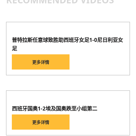
普特拉斯任意球致胜助西班牙女足1-0尼日利亚女
足
更多详情
西班牙国奥1-2埃及国奥跌至小组第二
更多详情