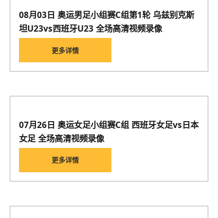
08月03日 奥运男足小组赛C组第1轮 乌兹别克斯
坦U23vs西班牙U23 全场高清视频录像
更多详情
07月26日 奥运女足小组赛C组 西班牙女足vs日本
女足 全场高清视频录像
更多详情