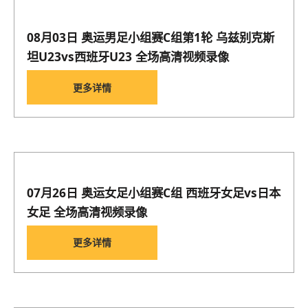
08月03日 奥运男足小组赛C组第1轮 乌兹别克斯
坦U23vs西班牙U23 全场高清视频录像
更多详情
07月26日 奥运女足小组赛C组 西班牙女足vs日本
女足 全场高清视频录像
更多详情