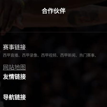
合作伙伴
赛事链接
西甲直播
西甲录像
西甲视频
西甲新闻
热门赛事
网站地图
友情链接
导航链接