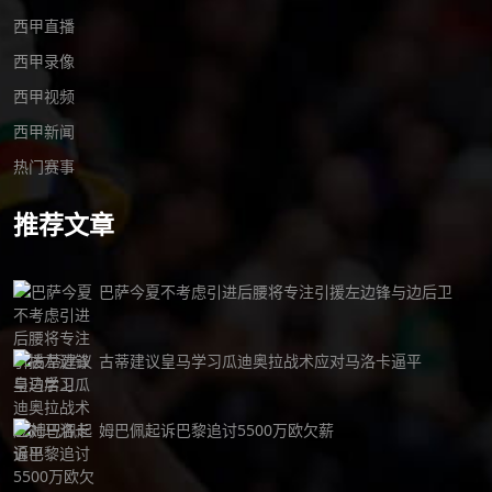
西甲直播
西甲录像
西甲视频
西甲新闻
热门赛事
推荐文章
巴萨今夏不考虑引进后腰将专注引援左边锋与边后卫
古蒂建议皇马学习瓜迪奥拉战术应对马洛卡逼平
姆巴佩起诉巴黎追讨5500万欧欠薪