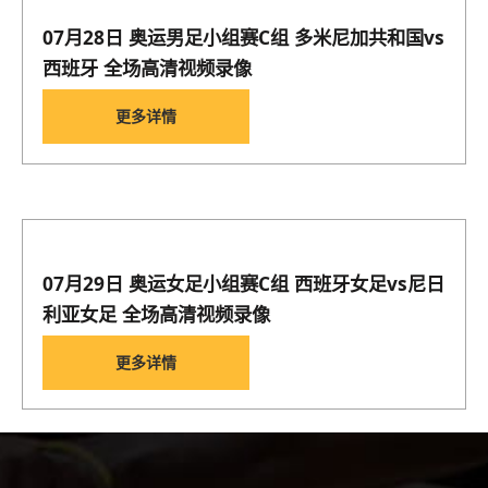
07月28日 奥运男足小组赛C组 多米尼加共和国vs
西班牙 全场高清视频录像
更多详情
07月29日 奥运女足小组赛C组 西班牙女足vs尼日
利亚女足 全场高清视频录像
更多详情