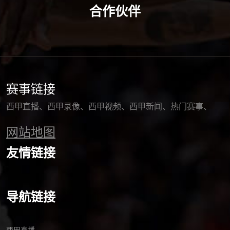
合作伙伴
赛事链接
西甲直播
西甲录像
西甲视频
西甲新闻
热门赛事
网站地图
友情链接
导航链接
西甲直播