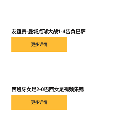
友谊赛-曼城点球大战1-4告负巴萨
更多详情
西班牙女足2-0巴西女足视频集锦
更多详情