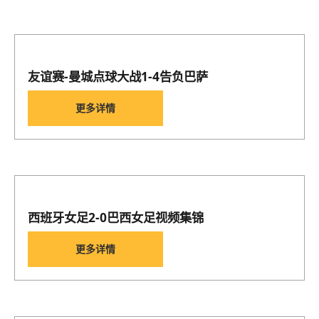
友谊赛-曼城点球大战1-4告负巴萨
更多详情
西班牙女足2-0巴西女足视频集锦
更多详情