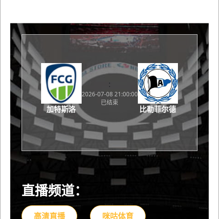
:
2026-07-08 21:00:00
已结束
加特斯洛
比勒菲尔德
直播频道：
高清直播
咪咕体育