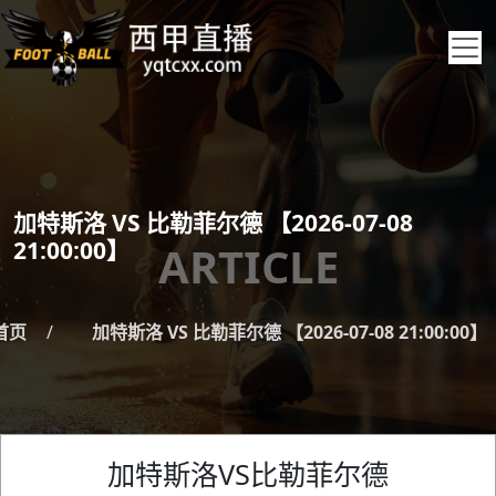
加特斯洛 VS 比勒菲尔德 【2026-07-08 
21:00:00】
ARTICLE
首页
>
加特斯洛 VS 比勒菲尔德 【2026-07-08 21:00:00】
加特斯洛VS比勒菲尔德