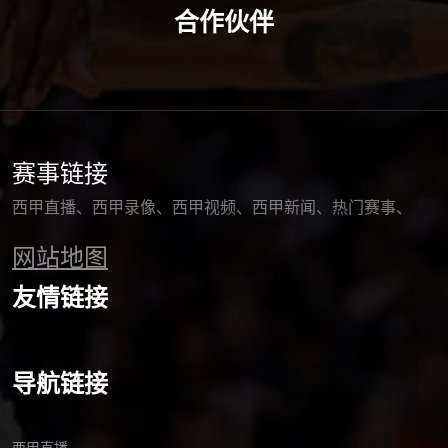
合作伙伴
赛事链接
西甲直播
西甲录像
西甲视频
西甲新闻
热门赛事
网站地图
友情链接
导航链接
西甲直播