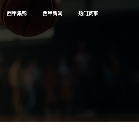
西甲集锦
西甲新闻
热门赛事