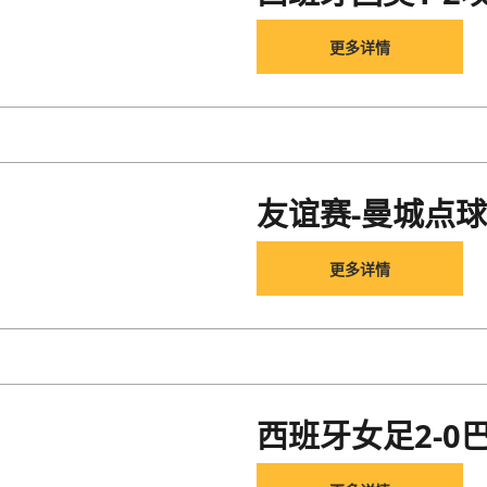
更多详情
友谊赛-曼城点球
更多详情
西班牙女足2-0