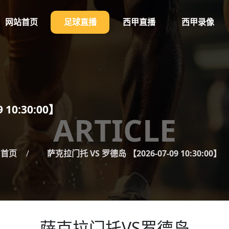
网站首页
足球直播
西甲直播
西甲录像
10:30:00】
ARTICLE
首页
>
萨克拉门托 VS 罗德岛 【2026-07-09 10:30:00】
萨克拉门托VS罗德岛