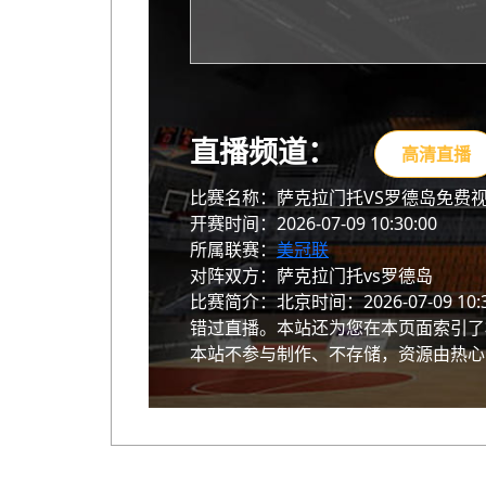
直播频道：
高清直播
比赛名称：萨克拉门托VS罗德岛免费
开赛时间：2026-07-09 10:30:00
所属联赛：
美冠联
对阵双方：萨克拉门托vs罗德岛
比赛简介：北京时间：2026-07-09
错过直播。本站还为您在本页面索引了
本站不参与制作、不存储，资源由热心