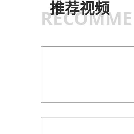
推荐视频
RECOMME