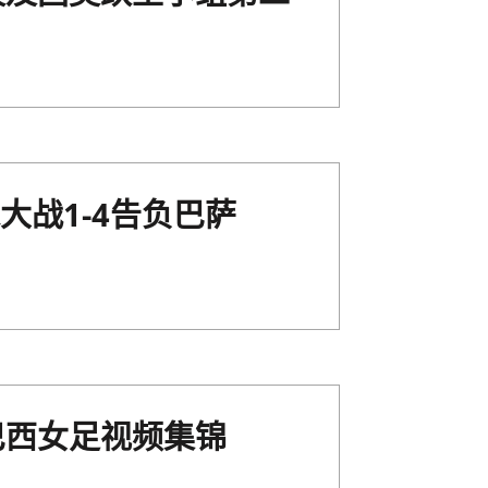
大战1-4告负巴萨
巴西女足视频集锦