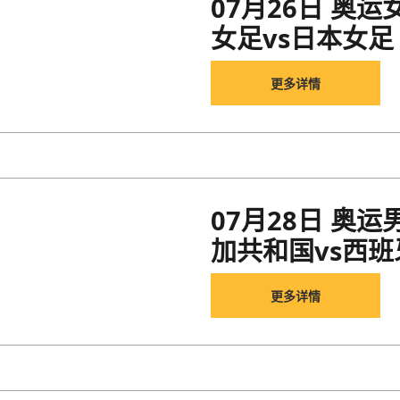
07月26日 奥
女足vs日本女足
更多详情
07月28日 奥
加共和国vs西班
更多详情