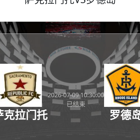
:
2026-07-09 10:30:00
已结束
萨克拉门托
罗德