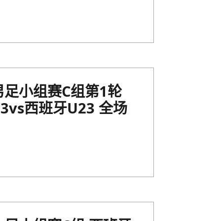
运男足小组赛C组第1轮
vs西班牙U23 全场