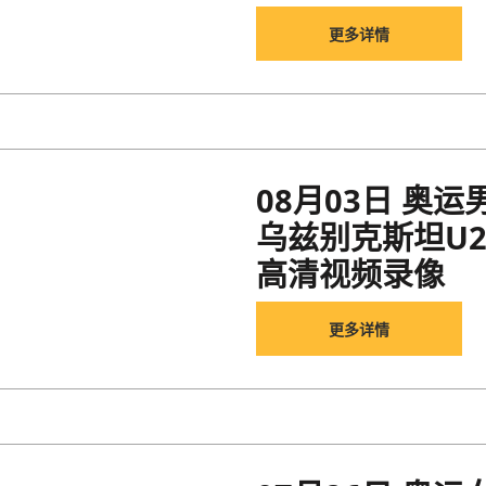
更多详情
08月03日 奥
乌兹别克斯坦U23
高清视频录像
更多详情