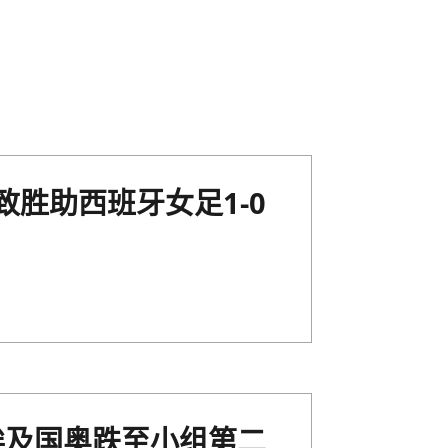
致胜助西班牙女足1-0
2埃及国奥跌至小组第二