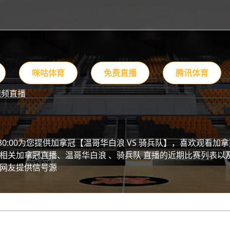
咪咕体育
免费直播
腾讯体育
视频直播
 10:30:00为您提供加拿冠【温哥华白浪 VS 骑兵队】，喜欢
相关加拿冠直播、温哥华白浪 、骑兵队 直播的近期比赛列表以
网友提供信号源