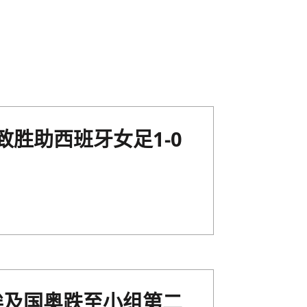
致胜助西班牙女足1-0
2埃及国奥跌至小组第二