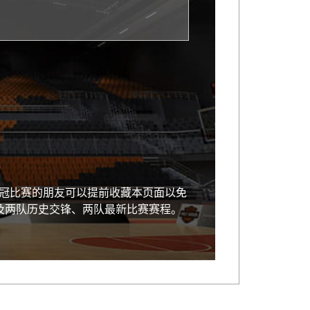
观看加拿冠比赛的朋友可以提前收藏本页面以免
及两队历史交锋、两队最新比赛赛程。