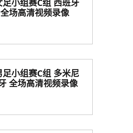
运女足小组赛C组 西班牙
 全场高清视频录像
运男足小组赛C组 多米尼
牙 全场高清视频录像