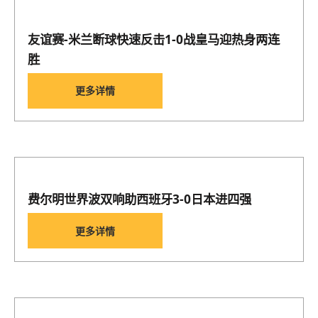
友谊赛-米兰断球快速反击1-0战皇马迎热身两连
胜
更多详情
费尔明世界波双响助西班牙3-0日本进四强
更多详情