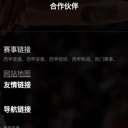
合作伙伴
赛事链接
西甲直播
西甲录像
西甲视频
西甲新闻
热门赛事
网站地图
友情链接
导航链接
西甲直播