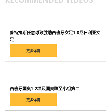
普特拉斯任意球致胜助西班牙女足1-0尼日利亚女
足
更多详情
西班牙国奥1-2埃及国奥跌至小组第二
更多详情