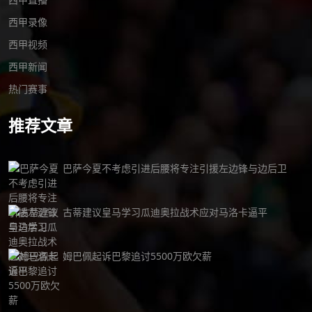
西甲录像
西甲视频
西甲新闻
热门赛事
推荐文章
巴萨今夏不考虑引进后腰将专注引援左边锋与边后卫
古蒂建议皇马学习瓜迪奥拉战术应对马洛卡逼平
姆巴佩起诉巴黎追讨5500万欧欠薪