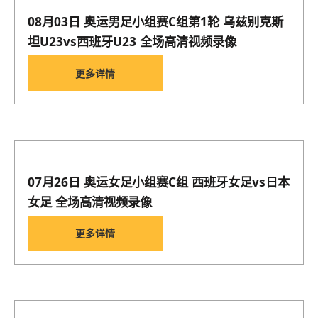
08月03日 奥运男足小组赛C组第1轮 乌兹别克斯
坦U23vs西班牙U23 全场高清视频录像
更多详情
07月26日 奥运女足小组赛C组 西班牙女足vs日本
女足 全场高清视频录像
更多详情