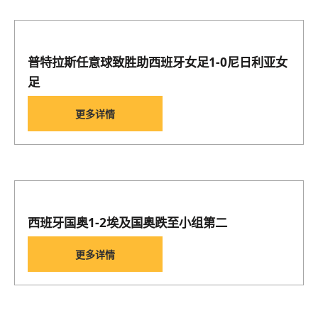
普特拉斯任意球致胜助西班牙女足1-0尼日利亚女
足
更多详情
西班牙国奥1-2埃及国奥跌至小组第二
更多详情