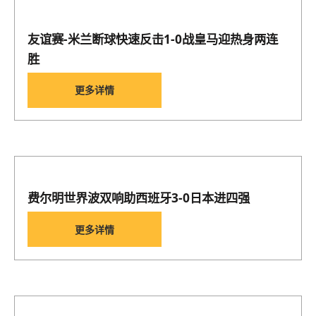
友谊赛-米兰断球快速反击1-0战皇马迎热身两连
胜
更多详情
费尔明世界波双响助西班牙3-0日本进四强
更多详情