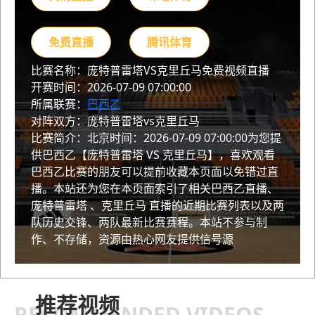
免费直播
腾讯体育
比赛名称：庞特普雷塔VS克里丘马免费视频直播
开赛时间：2026-07-09 07:00:00
所属联赛：
巴西乙
对阵双方：庞特普雷塔vs克里丘马
比赛简介：北京时间：2026-07-09 07:00:00为您提
供巴西乙【庞特普雷塔 VS 克里丘马】，喜欢观看
巴西乙比赛的朋友可以提前收藏本页面以免错过直
播。本站还为您在本页面索引了相关巴西乙直播、
庞特普雷塔 、克里丘马 直播的近期比赛列表以及两
队历史交锋、两队最新比赛赛程。本站不参与制
作、不存储，资源由热心网友提供信号源
推荐视频
RECOMMENDED VIDEOS