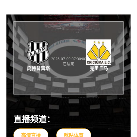
:
2026-07-09 07:00:00
已结束
庞特普雷塔
克里丘马
直播频道：
高清直播
咪咕体育